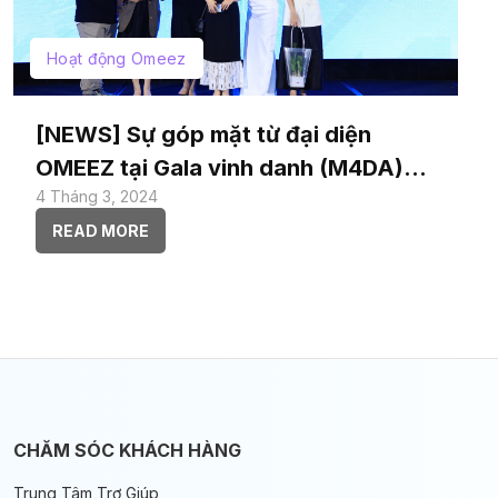
Hoạt động Omeez
[NEWS] Sự góp mặt từ đại diện
OMEEZ tại Gala vinh danh (M4DA)
4 Tháng 3, 2024
“Marketing For Development
Awards 2023”
READ MORE
CHĂM SÓC KHÁCH HÀNG
Trung Tâm Trợ Giúp