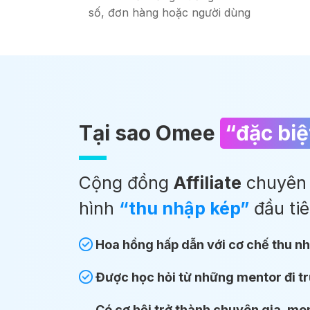
số, đơn hàng hoặc người dùng
Tại sao Omee
“đặc biệ
Cộng đồng
Affiliate
chuyên 
hình
“thu nhập kép”
đầu tiê
Hoa hồng hấp dẫn với cơ chế thu n
Được học hỏi từ những mentor đi t
Có cơ hội trở thành chuyên gia, men