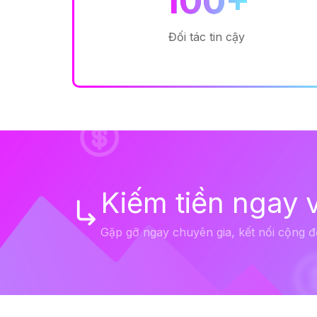
100+
Đối tác tin cậy
Kiếm tiền ngay 
Gặp gỡ ngay chuyên gia, kết nối cộng đ