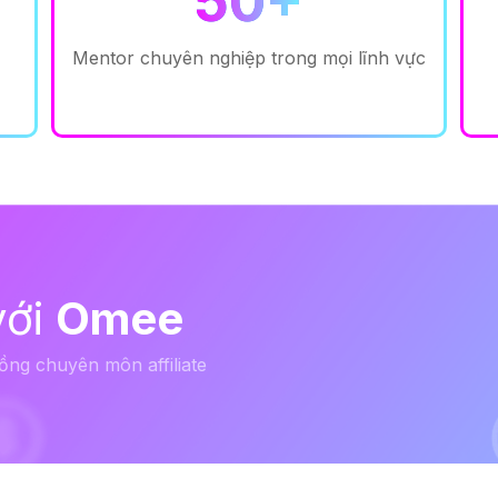
50+
Mentor chuyên nghiệp trong mọi lĩnh vực
với
Omee
ồng chuyên môn affiliate