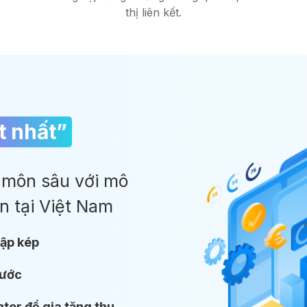
thị liên kết.
t nhất”
môn sâu với mô
n tại Việt Nam
hập kép
rước
tor để gia tăng thu